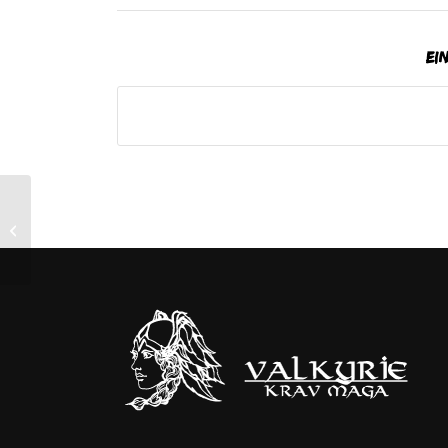
Ei
Krav Maga
Tagesworkshop für die
Bewährungshelfer der
Justiz im
Landgerichtsbezirk...